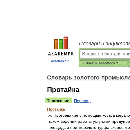
Словари и энциклоп
academic.ru
Словарь золотого промысла Российской Империи
Словарь золотого промысл
Протайка
Толкование
Перевод
Протайка
ж
.
Прогревание
с
помощью
костра
мерзло
таком
ведении
работы
уступами
предупре
площадь
и
при
мерзлоте
турфа
скорее
мо