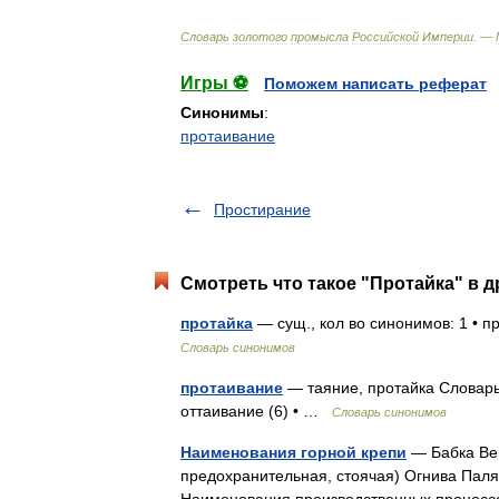
Словарь
золотого
промысла
Российской
Империи
. —
Игры ⚽
Поможем написать реферат
Синонимы
:
протаивание
Простирание
Смотреть что такое "Протайка" в д
протайка
— сущ., кол во синонимов: 1 • 
Словарь синонимов
протаивание
— таяние, протайка Словарь 
оттаивание (6) • …
Словарь синонимов
Наименования горной крепи
— Бабка Вен
предохранительная, стоячая) Огнива Пал