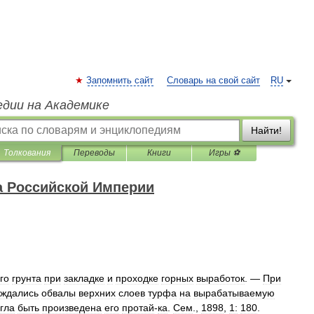
Запомнить сайт
Словарь на свой сайт
RU
едии на Академике
Найти!
Толкования
Переводы
Книги
Игры ⚽
а Российской Империи
го
грунта
при
закладке
и
проходке
горных
выработок
. —
При
ждались
обвалы
верхних
слоев
турфа
на
вырабатываемую
гла
быть
произведена
его
протай
-
ка
.
Сем
.,
1898
,
1:
180
.