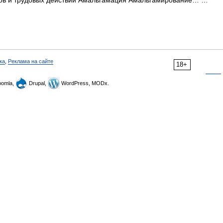
ов и трудовых действий Амальгамация Амальгамирование… …
ка
,
Реклама на сайте
18+
omla,
Drupal,
WordPress, MODx.