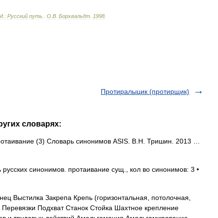
М
.
:
Русский
путь
.
.
О
.
В
.
Борхвальдт
.
1998
.
Протиралыцик (протирщик)
ругих словарях:
протаивание (3) Словарь синонимов ASIS. В.Н. Тришин. 2013 …
русских синонимов. протаивание сущ., кол во синонимов: 3 •
ец Выстилка Закрепа Крепь (горизонтальная, потолочная,
я Перевязки Подхват Станок Стойка Шахтное крепление